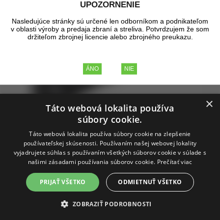
UPOZORNENIE
Nasledujúce stránky sú určené len odborníkom a podnikateľom
v oblasti výroby a predaja zbraní a streliva. Potvrdzujem že som
držiteľom zbrojnej licencie alebo zbrojného preukazu.
×
Táto webová lokalita používa
súbory cookie.
Táto webová lokalita používa súbory cookie na zlepšenie
používateľskej skúsenosti. Používaním našej webovej lokality
vyjadrujete súhlas s používaním všetkých súborov cookie v súlade s
našimi zásadami používania súborov cookie.
Prečítať viac
PRIJAŤ VŠETKO
ODMIETNUŤ VŠETKO
M-LOK Cantilever Rail / Light Mount -
ZOBRAZIŤ PODROBNOSTI