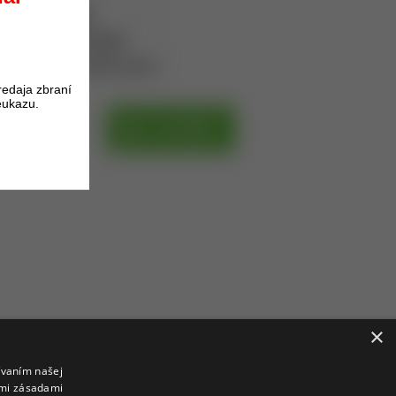
DK-400D/28
Dodanie 7-10 dní
oduktu získate
217
bodov.
redaja zbraní
eukazu.
DPH
DO KOŠÍKA
H
×
ívaním našej
imi zásadami