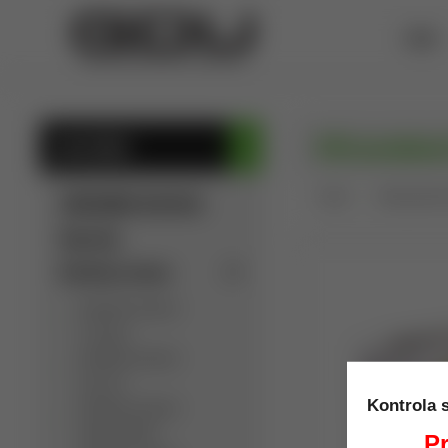
ÚVOD
Ultrazvukov
KATEGÓRIE
Úvod
Ultrazvukové 
SÚKROMNÁ INZERCIA
Výpredaj
Detektory kovov
Detektory kovov
C.Scope
Detektory kovov
Garrett
Kontrola 
Detektory kovov
Golden Mask
Pr