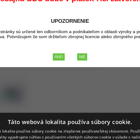
Kód:
Dostupnosť:
UPOZORNENIE
Kúpou tohto pr
stránky sú určené len odborníkom a podnikateľom v oblasti výroby a p
liva. Potvrdzujem že som držiteľom zbrojnej licencie alebo zbrojného pr
176,42 €
BEZ 
217,- €
S DP
Táto webová lokalita používa súbory cookie.
 lokalita používa súbory cookie na zlepšenie používateľskej skúsenosti. Použ
ality vyjadrujete súhlas s používaním všetkých súborov cookie v súlade s naš