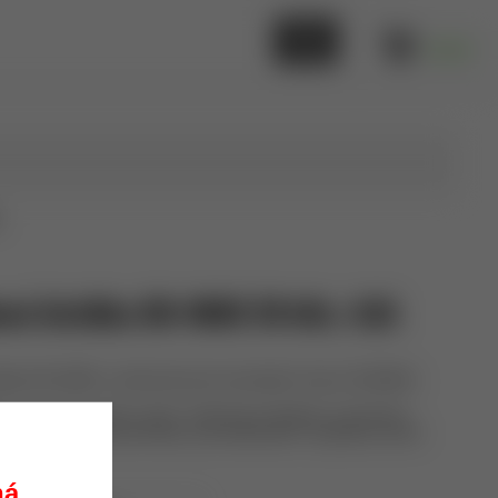
0,00 €
L
ová čistička DK-400D 28 kHz, 4,0L
stička DK-400D v celonerezovom prevedení (nerez SUS304).
 je nerezový kôš a veko. Určená pre čistenie v servisoch
rátane záhradnej techniky, aj do laboratórií. Využitie je veľmi
Jeken
ná.