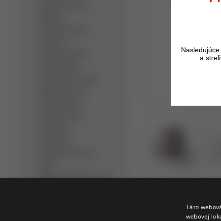
Detektory kovov
Minelab
Detektory kovov
Teknetics
Nasledujúce 
Detektory kovov
a stre
Nokta/Makro
Detektory kovov XP
Metal Detectors
Dohľadávačky
Bezpečnostné
detektory
Slúchadlá
Detektor kovov na
zlato
Hĺbkový detektor kovov
Ručný detektor kovov
Profi detektor kovov
Táto webová
webovej lok
Opýtať sa
Strážiť