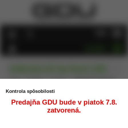
MENU
KATEGÓRIE
Kalibračný tŕň Top Punch č.402
Úvod
Prebíjanie
Kalibrácia
Kalibračný tŕň Top Punch
č.402
Kontrola spôsobilosti
Predajňa GDU bude v piatok 7.8.
zatvorená.