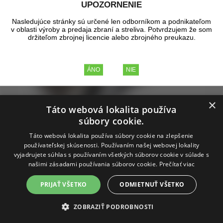
UPOZORNENIE
Nasledujúce stránky sú určené len odborníkom a podnikateľom
v oblasti výroby a predaja zbraní a streliva. Potvrdzujem že som
držiteľom zbrojnej licencie alebo zbrojného preukazu.
×
Táto webová lokalita používa
súbory cookie.
Táto webová lokalita používa súbory cookie na zlepšenie
používateľskej skúsenosti. Používaním našej webovej lokality
vyjadrujete súhlas s používaním všetkých súborov cookie v súlade s
našimi zásadami používania súborov cookie.
Prečítať viac
Kalibračný tŕň Top Punch č.402
PRIJAŤ VŠETKO
ODMIETNUŤ VŠETKO
ZOBRAZIŤ PODROBNOSTI
Kalibračný tŕň pre lis Lyman 4500 Lube Sizer. Diameter
strely:
.358, .356