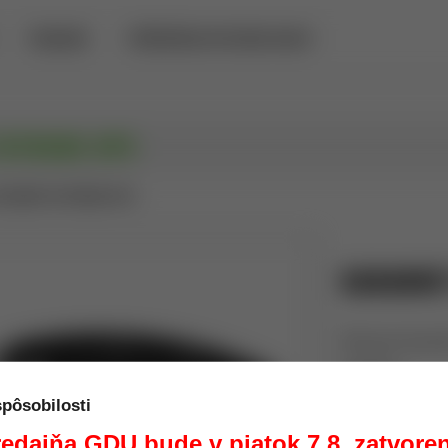
PREDAJŇA
POŽIČOVŇA DETEKTOROV KOVOV
EXTREME OPS
RAMBIT EXTREME OPS
KARAMBI
Nôž typu Karamb
Výrobca:
Kód:
spôsobilosti
Dostupnosť:
edajňa GDU bude v piatok 7.8. zatvore