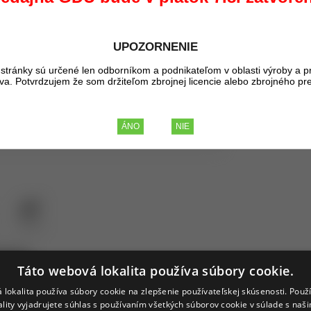
Kúpou tohto pr
18,70 €
UPOZORNENIE
BEZ DPH
23,- €
stránky sú určené len odborníkom a podnikateľom v oblasti výroby a p
liva. Potvrdzujem že som držiteľom zbrojnej licencie alebo zbrojného pr
S DPH
Strážiť
ovarov
Táto webová lokalita používa súbory cookie.
 lokalita používa súbory cookie na zlepšenie používateľskej skúsenosti. Použ
EXTREME OPS
ality vyjadrujete súhlas s používaním všetkých súborov cookie v súlade s naš