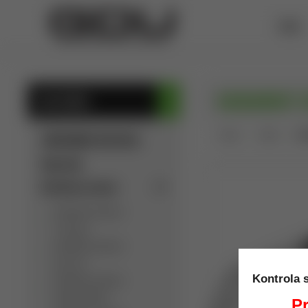
ÚVOD
KARAMBIT 
KATEGÓRIE
Úvod
Nože
KA
SÚKROMNÁ INZERCIA
Výpredaj
Detektory kovov
Detektory kovov
C.Scope
Detektory kovov
Garrett
Kontrola 
Detektory kovov
Golden Mask
Pr