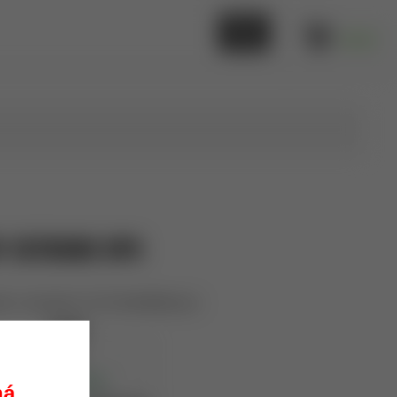
0,00 €
T EXTREME OPS
it s rukoväťou G-10 Smith&Wesson
Smith
ck33
skladom
ná.