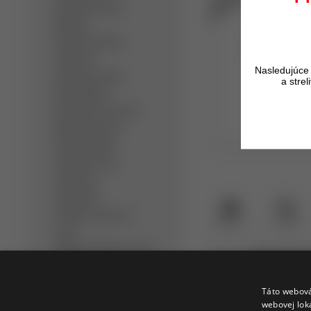
Detektory kovov
Minelab
Detektory kovov
Teknetics
Nasledujúce 
Detektory kovov
a stre
Nokta/Makro
Detektory kovov XP
Metal Detectors
Dohľadávačky
Bezpečnostné
detektory
Slúchadlá
Detektor kovov na
Opýtať sa
Porovnať
zlato
Hĺbkový detektor kovov
Popis
Hodnotenia t
Ručný detektor kovov
Profi detektor kovov
Táto webová
KARAMBIT 
webovej lok