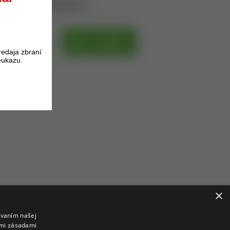
oduktu získate
23
bodov.
DO KOŠÍKA
redaja zbraní
eukazu.
×
ívaním našej
imi zásadami