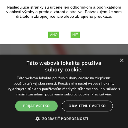
Nasledujúce stránky sú určené len odborníkom a podnikateľom
v oblasti výroby a predaja zbraní a streliva. Potvrdzujem že som
držiteľom zbrojnej licencie alebo zbrojného preukazu.
×
Táto webová lokalita používa
súbory cookie.
Táto webová lokalita používa súbory cookie na zlepšenie
používateľskej skúsenosti. Používaním našej webovej lokality
vyjadrujete súhlas s používaním všetkých súborov cookie v súlade s
našimi zásadami používania súborov cookie.
Prečítať viac
PRIJAŤ VŠETKO
ODMIETNUŤ VŠETKO
Čistiaca sada pištoľ Stil Crin 82B, kal
ZOBRAZIŤ PODROBNOSTI