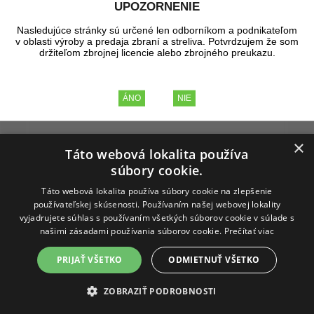
UPOZORNENIE
Nasledujúce stránky sú určené len odborníkom a podnikateľom
v oblasti výroby a predaja zbraní a streliva. Potvrdzujem že som
držiteľom zbrojnej licencie alebo zbrojného preukazu.
×
Táto webová lokalita používa
súbory cookie.
Táto webová lokalita používa súbory cookie na zlepšenie
používateľskej skúsenosti. Používaním našej webovej lokality
vyjadrujete súhlas s používaním všetkých súborov cookie v súlade s
našimi zásadami používania súborov cookie.
Prečítať viac
VORTEX VMX-3T MAGNIFIER
PRIJAŤ VŠETKO
ODMIETNUŤ VŠETKO
ZOBRAZIŤ PODROBNOSTI
Vortex VMX-3T MAGNIFIER - kvalitný 3x optický násobič s
montážou. Vyrobený z odolnej hliníkovej zliatiny, vodotesný,