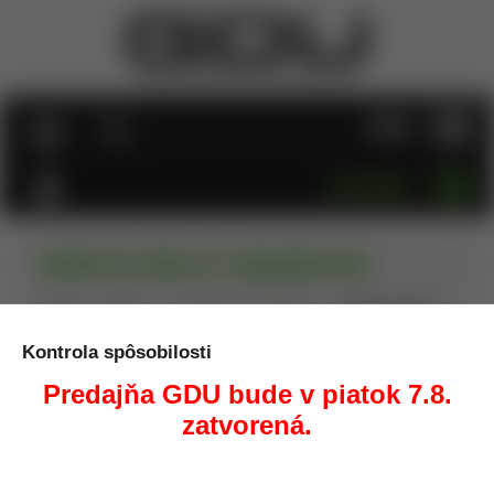
MENU
KATEGÓRIE
VORTEX VMX-3T MAGNIFIER
Úvod
Optika
Puškohľady, kolimátory
VORTEX VMX-3T
MAGNIFIER
Kontrola spôsobilosti
Predajňa GDU bude v piatok 7.8.
zatvorená.