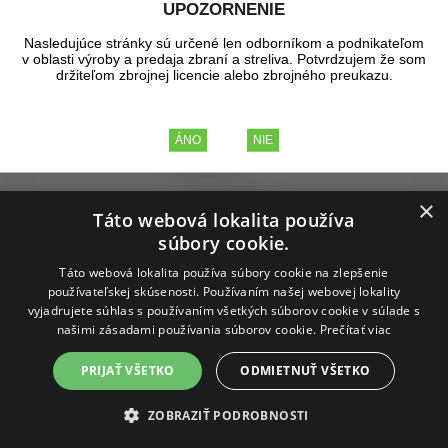
UPOZORNENIE
Nasledujúce stránky sú určené len odborníkom a podnikateľom
v oblasti výroby a predaja zbraní a streliva. Potvrdzujem že som
držiteľom zbrojnej licencie alebo zbrojného preukazu.
×
Táto webová lokalita používa
súbory cookie.
Táto webová lokalita používa súbory cookie na zlepšenie
používateľskej skúsenosti. Používaním našej webovej lokality
vyjadrujete súhlas s používaním všetkých súborov cookie v súlade s
našimi zásadami používania súborov cookie.
Prečítať viac
Kolimátor OSIGHT K 6MOA Red
PRIJAŤ VŠETKO
ODMIETNUŤ VŠETKO
ZOBRAZIŤ PODROBNOSTI
Osight K je kompaktný, vysoko výkonný otvorený reflexný
kolimátor, ktorý bol stvorený pre rýchle zachytenie cieľa a