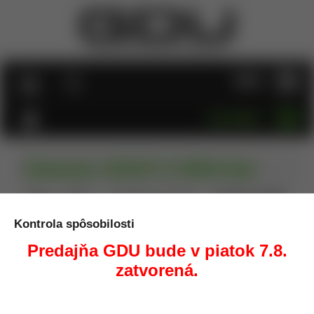
MENU
KATEGÓRIE
Kolimátor OSIGHT K 6MOA Red
Úvod
Optika
Puškohľady, kolimátory
Kolimátor OSIGHT
K 6MOA Red
Kontrola spôsobilosti
Predajňa GDU bude v piatok 7.8.
zatvorená.