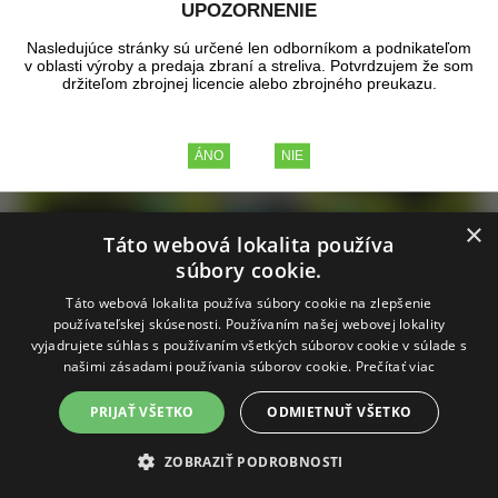
UPOZORNENIE
Nasledujúce stránky sú určené len odborníkom a podnikateľom
v oblasti výroby a predaja zbraní a streliva. Potvrdzujem že som
držiteľom zbrojnej licencie alebo zbrojného preukazu.
×
Táto webová lokalita používa
súbory cookie.
Táto webová lokalita používa súbory cookie na zlepšenie
Doprava zadarmo
používateľskej skúsenosti. Používaním našej webovej lokality
vyjadrujete súhlas s používaním všetkých súborov cookie v súlade s
našimi zásadami používania súborov cookie.
Prečítať viac
PRIJAŤ VŠETKO
ODMIETNUŤ VŠETKO
Detektor kovov XP Deus X35 V5.21
ZOBRAZIŤ PODROBNOSTI
PRO SET III